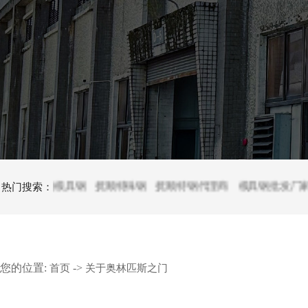
抚顺模具钢
热门搜索：
抚顺特殊钢
抚顺特钢代理商
模具钢批发厂家
模具
您的位置:
->
首页
关于奥林匹斯之门